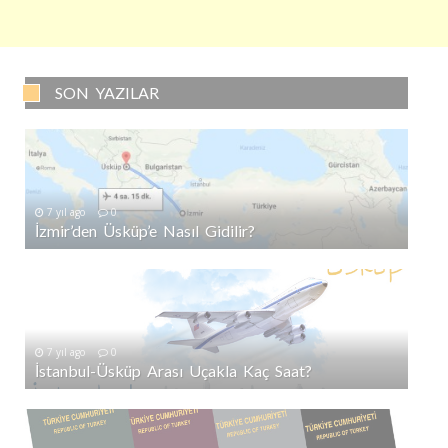
SON YAZILAR
7 yıl ago
0
İzmir’den Üsküp’e Nasıl Gidilir?
7 yıl ago
0
İstanbul-Üsküp Arası Uçakla Kaç Saat?