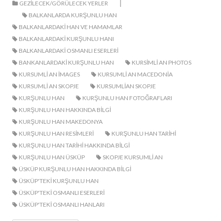
|
GEZILECEK/GÖRÜLECEK YERLER
BALKANLARDA KURŞUNLU HAN
BALKANLARDAKI HAN VE HAMAMLAR
BALKANLARDAKI KURŞUNLU HANI
BALKANLARDAKI OSMANLI ESERLERI
BANKANLARDAKI KURŞUNLU HAN
KURSIMLI AN PHOTOS
KURSUMLI AN IMAGES
KURSUMLI AN MACEDONIA
KURSUMLI AN SKOPJE
KURSUMLIAN SKOPJE
KURŞUNLU HAN
KURŞUNLU HAN FOTOĞRAFLARI
KURŞUNLU HAN HAKKINDA BILGI
KURŞUNLU HAN MAKEDONYA
KURŞUNLU HAN RESIMLERI
KURŞUNLU HAN TARIHI
KURŞUNLU HAN TARIHI HAKKINDA BILGI
KURŞUNLU HAN ÜSKÜP
SKOPJE KURSUMLI AN
ÜSKÜP KURŞUNLU HAN HAKKINDA BILGI
ÜSKÜP'TEKI KURŞUNLU HAN
ÜSKÜP'TEKI OSMANLI ESERLERI
ÜSKÜP'TEKI OSMANLI HANLARI