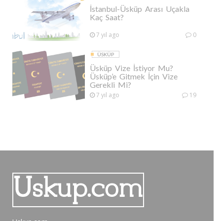
İstanbul-Üsküp Arası Uçakla
Kaç Saat?
7 yıl ago
0
ÜSKÜP
Üsküp Vize İstiyor Mu?
Üsküp’e Gitmek İçin Vize
Gerekli Mi?
7 yıl ago
19