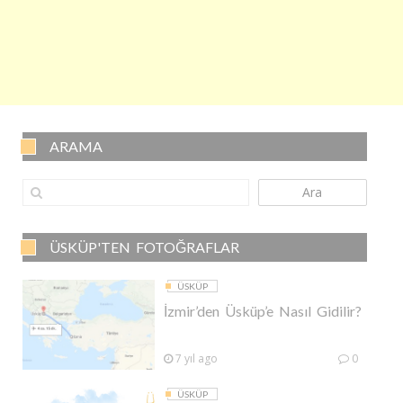
ARAMA
Ara
ÜSKÜP'TEN FOTOĞRAFLAR
ÜSKÜP
İzmir’den Üsküp’e Nasıl Gidilir?
7 yıl ago
0
ÜSKÜP