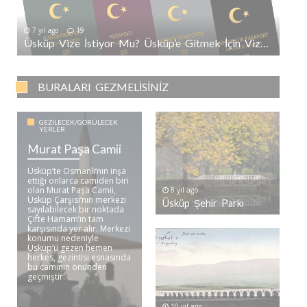
7 yıl ago
19
Üsküp Vize İstiyor Mu? Üsküp’e Gitmek İçin Vize Gerekli Mi?
BURALARI GEZMELISINIZ
GEZILECEK/GÖRÜLECEK
YERLER
Murat Paşa Camii
Üsküp’te Osmanlı’nın inşa
ettiği onlarca camiden biri
olan Murat Paşa Camii,
8 yıl ago
Üsküp Çarşısı’nın merkezi
Üsküp Şehir Parkı
sayılabilecek bir noktada
Çifte Hamam’ın tam
karşısında yer alır. Merkezi
konumu nedeniyle
Üsküp’ü gezen hemen
herkes, gezintisi esnasında
bu caminin önünden
geçmiştir. ..
10 yıl ago