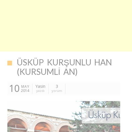
ÜSKÜP KURŞUNLU HAN
(KURSUMLI AN)
10
Yasin
3
MAY
2014
yazdı
yorum