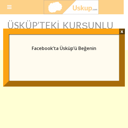
Skip
to
content
ÜSKÜP’TEKI KURŞUNLU
x
HAN
Facebook’ta Üsküp’ü Beğenin