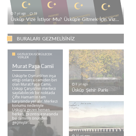
7 yıl ago
19
Üsküp Vize İstiyor Mu? Üsküp’e Gitmek İçin Vize Gerekli Mi?
BURALARI GEZMELISINIZ
GEZILECEK/GÖRÜLECEK
YERLER
Murat Paşa Camii
Üsküp’te Osmanlı’nın inşa
ettiği onlarca camiden biri
olan Murat Paşa Camii,
8 yıl ago
Üsküp Çarşısı’nın merkezi
Üsküp Şehir Parkı
sayılabilecek bir noktada
Çifte Hamam’ın tam
karşısında yer alır. Merkezi
konumu nedeniyle
Üsküp’ü gezen hemen
herkes, gezintisi esnasında
bu caminin önünden
geçmiştir. ..
10 yıl ago