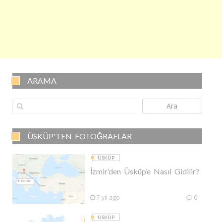
ARAMA
Ara
ÜSKÜP'TEN FOTOĞRAFLAR
ÜSKÜP
İzmir’den Üsküp’e Nasıl Gidilir?
7 yıl ago
0
ÜSKÜP