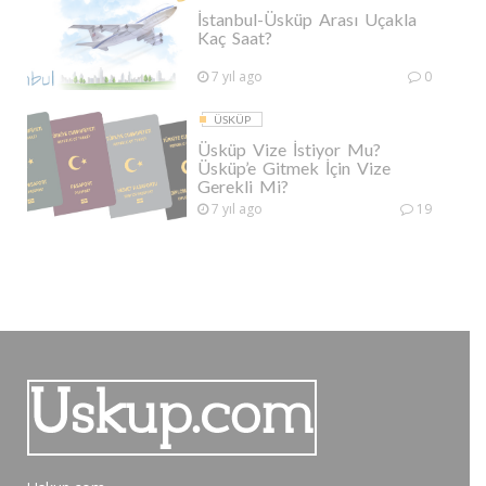
İstanbul-Üsküp Arası Uçakla
Kaç Saat?
7 yıl ago
0
ÜSKÜP
Üsküp Vize İstiyor Mu?
Üsküp’e Gitmek İçin Vize
Gerekli Mi?
7 yıl ago
19