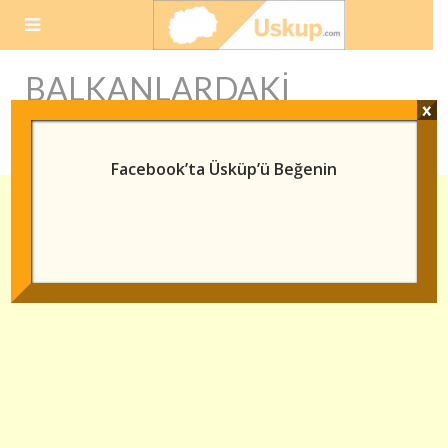
Skip
to
content
BALKANLARDAKI
x
OSMANLI ESERLERI
Facebook’ta Üsküp’ü Beğenin