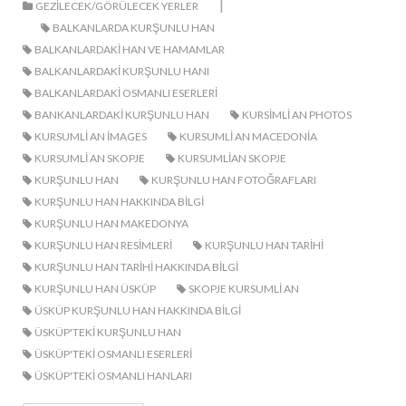
|
GEZILECEK/GÖRÜLECEK YERLER
BALKANLARDA KURŞUNLU HAN
BALKANLARDAKI HAN VE HAMAMLAR
BALKANLARDAKI KURŞUNLU HANI
BALKANLARDAKI OSMANLI ESERLERI
BANKANLARDAKI KURŞUNLU HAN
KURSIMLI AN PHOTOS
KURSUMLI AN IMAGES
KURSUMLI AN MACEDONIA
KURSUMLI AN SKOPJE
KURSUMLIAN SKOPJE
KURŞUNLU HAN
KURŞUNLU HAN FOTOĞRAFLARI
KURŞUNLU HAN HAKKINDA BILGI
KURŞUNLU HAN MAKEDONYA
KURŞUNLU HAN RESIMLERI
KURŞUNLU HAN TARIHI
KURŞUNLU HAN TARIHI HAKKINDA BILGI
KURŞUNLU HAN ÜSKÜP
SKOPJE KURSUMLI AN
ÜSKÜP KURŞUNLU HAN HAKKINDA BILGI
ÜSKÜP'TEKI KURŞUNLU HAN
ÜSKÜP'TEKI OSMANLI ESERLERI
ÜSKÜP'TEKI OSMANLI HANLARI