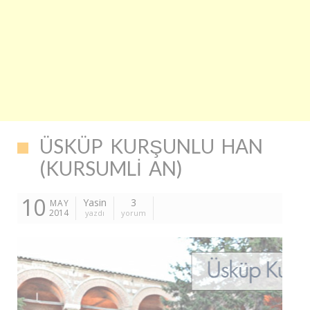
ÜSKÜP KURŞUNLU HAN
(KURSUMLI AN)
10
Yasin
3
MAY
2014
yazdı
yorum