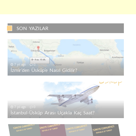
SON YAZILAR
7 yıl ago
0
İzmir’den Üsküp’e Nasıl Gidilir?
7 yıl ago
0
İstanbul-Üsküp Arası Uçakla Kaç Saat?