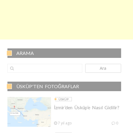
ARAMA
Ara
ÜSKÜP'TEN FOTOĞRAFLAR
ÜSKÜP
İzmir’den Üsküp’e Nasıl Gidilir?
7 yıl ago
0