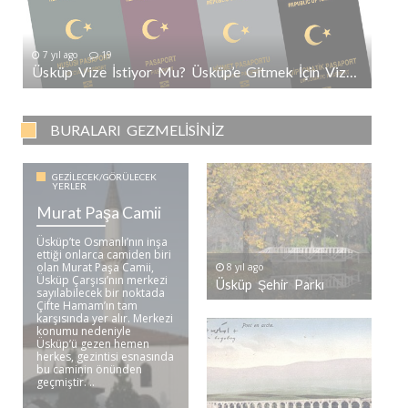
7 yıl ago
19
Üsküp Vize İstiyor Mu? Üsküp’e Gitmek İçin Vize Gerekli Mi?
BURALARI GEZMELISINIZ
GEZILECEK/GÖRÜLECEK
YERLER
Murat Paşa Camii
Üsküp’te Osmanlı’nın inşa
ettiği onlarca camiden biri
olan Murat Paşa Camii,
8 yıl ago
Üsküp Çarşısı’nın merkezi
Üsküp Şehir Parkı
sayılabilecek bir noktada
Çifte Hamam’ın tam
karşısında yer alır. Merkezi
konumu nedeniyle
Üsküp’ü gezen hemen
herkes, gezintisi esnasında
bu caminin önünden
geçmiştir. ..