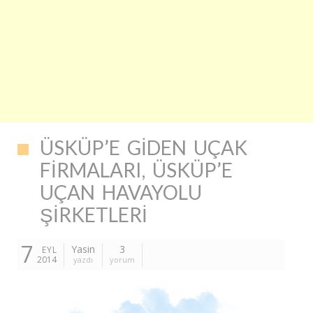
ÜSKÜP’E GIDEN UÇAK
FIRMALARI, ÜSKÜP’E
UÇAN HAVAYOLU
ŞIRKETLERI
7
Yasin
3
EYL
2014
yazdı
yorum