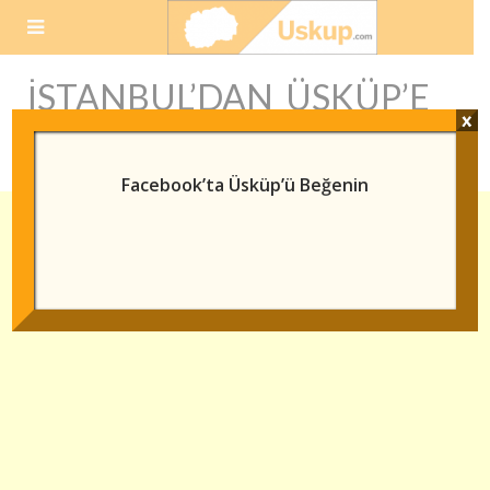
Skip
to
content
ISTANBUL’DAN ÜSKÜP’E
x
GIDEN HAVAYOLLARI
Facebook’ta Üsküp’ü Beğenin