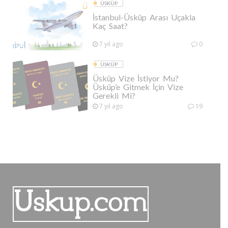
ÜSKÜP
İstanbul-Üsküp Arası Uçakla
Kaç Saat?
7 yıl ago
0
ÜSKÜP
Üsküp Vize İstiyor Mu?
Üsküp’e Gitmek İçin Vize
Gerekli Mi?
7 yıl ago
19