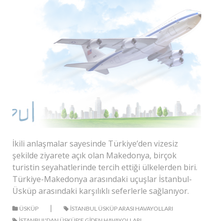
İkili anlaşmalar sayesinde Türkiye’den vizesiz
şekilde ziyarete açık olan Makedonya, birçok
turistin seyahatlerinde tercih ettiği ülkelerden biri.
Türkiye-Makedonya arasındaki uçuşlar İstanbul-
Üsküp arasındaki karşılıklı seferlerle sağlanıyor.
|
ÜSKÜP
ISTANBUL ÜSKÜP ARASI HAVAYOLLARI
ISTANBUL'DAN ÜSKÜP'E GIDEN HAVAYOLLARI