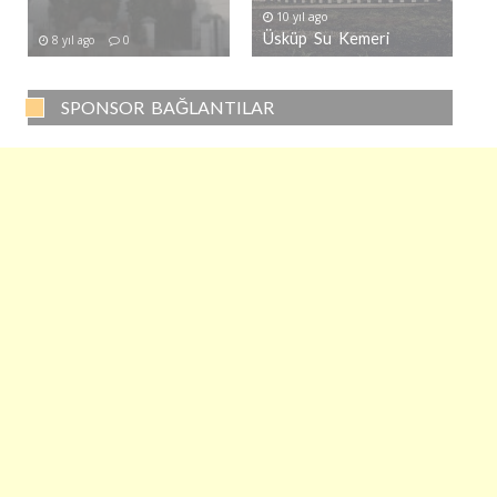
10 yıl ago
Üsküp Su Kemeri
8 yıl ago
0
SPONSOR BAĞLANTILAR