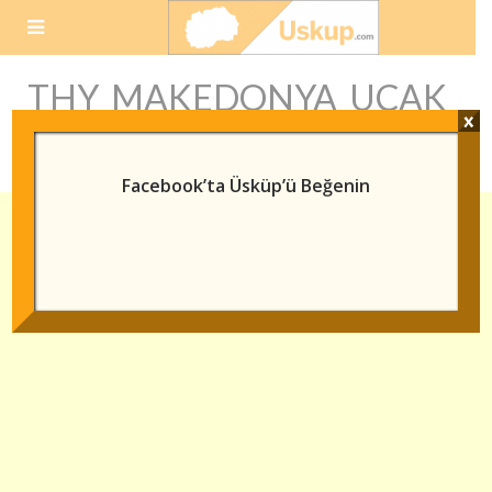
Skip
to
content
THY MAKEDONYA UÇAK
x
BILETI
Facebook’ta Üsküp’ü Beğenin