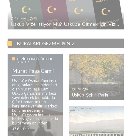
7 yıl ago
19
Üsküp Vize İstiyor Mu? Üsküp’e Gitmek İçin Vize Gerekli Mi?
BURALARI GEZMELISINIZ
GEZILECEK/GÖRÜLECEK
YERLER
Murat Paşa Camii
Üsküp’te Osmanlı’nın inşa
ettiği onlarca camiden biri
olan Murat Paşa Camii,
8 yıl ago
Üsküp Çarşısı’nın merkezi
Üsküp Şehir Parkı
sayılabilecek bir noktada
Çifte Hamam’ın tam
karşısında yer alır. Merkezi
konumu nedeniyle
Üsküp’ü gezen hemen
herkes, gezintisi esnasında
bu caminin önünden
geçmiştir. ..