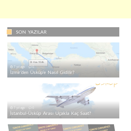
SON YAZILAR
7 yıl ago
0
İzmir’den Üsküp’e Nasıl Gidilir?
7 yıl ago
0
İstanbul-Üsküp Arası Uçakla Kaç Saat?