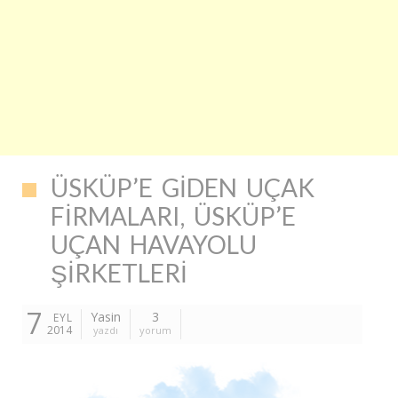
ÜSKÜP’E GIDEN UÇAK
FIRMALARI, ÜSKÜP’E
UÇAN HAVAYOLU
ŞIRKETLERI
7
Yasin
3
EYL
2014
yazdı
yorum