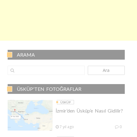
ARAMA
Ara
ÜSKÜP'TEN FOTOĞRAFLAR
ÜSKÜP
İzmir’den Üsküp’e Nasıl Gidilir?
7 yıl ago
0