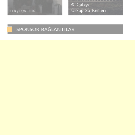
10 yıl ago
Üsküp Su Kemeri
8 yıl ago
0
SPONSOR BAĞLANTILAR