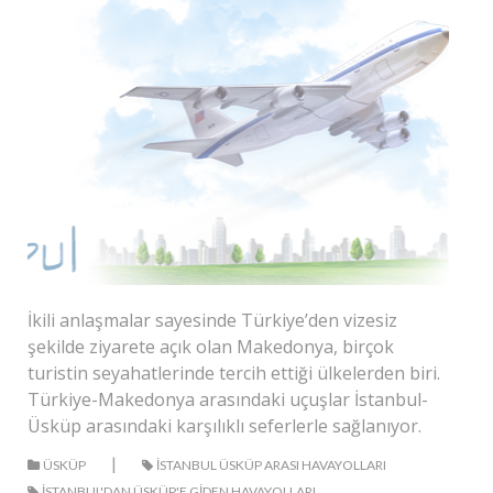
İkili anlaşmalar sayesinde Türkiye’den vizesiz
şekilde ziyarete açık olan Makedonya, birçok
turistin seyahatlerinde tercih ettiği ülkelerden biri.
Türkiye-Makedonya arasındaki uçuşlar İstanbul-
Üsküp arasındaki karşılıklı seferlerle sağlanıyor.
|
ÜSKÜP
ISTANBUL ÜSKÜP ARASI HAVAYOLLARI
ISTANBUL'DAN ÜSKÜP'E GIDEN HAVAYOLLARI