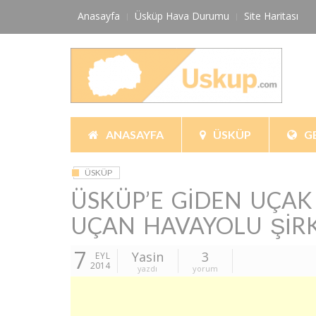
Skip
Anasayfa
Üsküp Hava Durumu
Site Haritası
to
content
ANASAYFA
ÜSKÜP
G
ÜSKÜP
ÜSKÜP’E GIDEN UÇAK 
UÇAN HAVAYOLU ŞIRK
7
Yasin
3
EYL
2014
yazdı
yorum