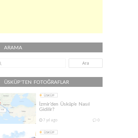
ARAMA
Ara
ÜSKÜP'TEN FOTOĞRAFLAR
ÜSKÜP
İzmir’den Üsküp’e Nasıl
Gidilir?
7 yıl ago
0
ÜSKÜP