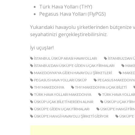
Türk Hava Yolları (THY)
Pegasus Hava Yolları (FlyPGS)
Yukarıdaki havayolu şirketlerinden bütçenize v
seyahatinizi gerçekleştirebilirsiniz.
İyi uçuşlar!
ISTANBUL ÜSKÜP ARASI HAVAYOLLARI
ISTANBUL'DAN 
ISTANBUL'DAN ÜSKÜP'E GIDEN UÇAK FIRMALARI
MAKE
MAKEDONYA'YA GIDEN HAVAYOLU ŞIRKETLERI
MAKEDO
PEGASUS HAVA YOLLARI ÜSKÜP
PEGASUS MAKEDONY
THY MAKEDONYA
THY MAKEDONYA UÇAK BILETI
TÜRK HAVA YOLLARI MAKEDONYA
TÜRK HAVA YOLLAR
ÜSKÜP UÇAK BILETI NERDEN ALINIR
ÜSKÜP UÇAK FIRM
ÜSKÜP'E GIDEN UÇAK FIRMALARI
ÜSKÜP'E HANGI FI
ÜSKÜP'E HANGI HAVAYOLU ŞIRKETI GIDIYOR
ÜSKÜP'E 