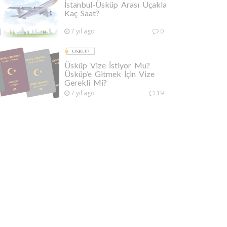
İstanbul-Üsküp Arası Uçakla
Kaç Saat?
7 yıl ago
0
ÜSKÜP
Üsküp Vize İstiyor Mu?
Üsküp’e Gitmek İçin Vize
Gerekli Mi?
7 yıl ago
19