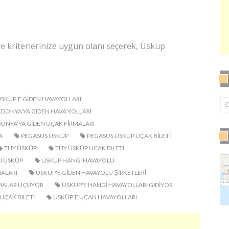
e kriterlerinize uygun olanı seçerek, Üsküp
ÜSKÜP'E GIDEN HAVAYOLLARI
DONYA'YA GIDEN HAVA YOLLARI
NYA'YA GIDEN UÇAK FIRMALARI
A
PEGASUS ÜSKÜP
PEGASUS ÜSKÜP UÇAK BILETI
THY ÜSKÜP
THY ÜSKÜP UÇAK BILETI
I ÜSKÜP
ÜSKÜP HANGI HAVAYOLU
ALARI
ÜSKÜP'E GIDEN HAVAYOLU ŞIRKETLERI
RMALAR UÇUYOR
ÜSKÜP'E HANGI HAVAYOLLARI GIDIYOR
UÇAK BILETI
ÜSKÜP'E UÇAN HAVAYOLLARI