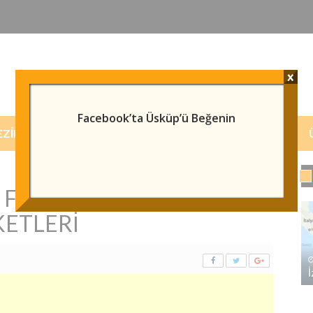
x
Facebook’ta Üsküp’ü Beğenin
EZILECEK/GÖRÜLECEK YERLER
HABERLER
FIRMALARI, ÜSKÜP’E
ETLERI