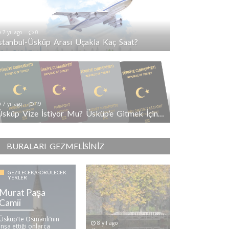
7 yıl ago
0
İstanbul-Üsküp Arası Uçakla Kaç Saat?
7 yıl ago
19
Üsküp Vize İstiyor Mu? Üsküp’e Gitmek İçin Vize Gerekli Mi?
BURALARI GEZMELISINIZ
GEZILECEK/GÖRÜLECEK
YERLER
Murat Paşa
Camii
Üsküp’te Osmanlı’nın
8 yıl ago
inşa ettiği onlarca