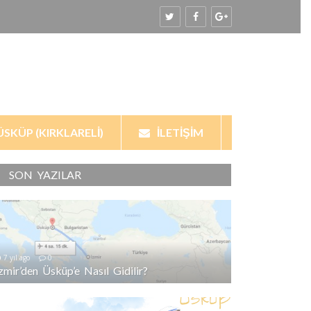
ÜSKÜP (KIRKLARELI)
İLETIŞIM
SON YAZILAR
7 yıl ago
0
İzmir’den Üsküp’e Nasıl Gidilir?