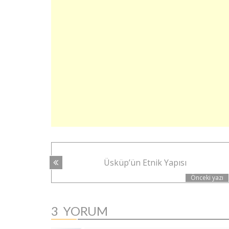
YAZI
Üsküp’ün Etnik Yapısı
NAVIGASYONU
Önceki yazı
3
YORUM