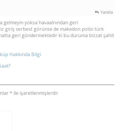
Yanıtla
ya gelmeyin yoksa havaalnından geri
esiz giriş serbest görünse de makedon polisi türk
hatta geri göndermektedir ki bu duruma bizzat şahit
sküp Hakkında Bilgi
Saat?
anlar
*
ile işaretlenmişlerdir