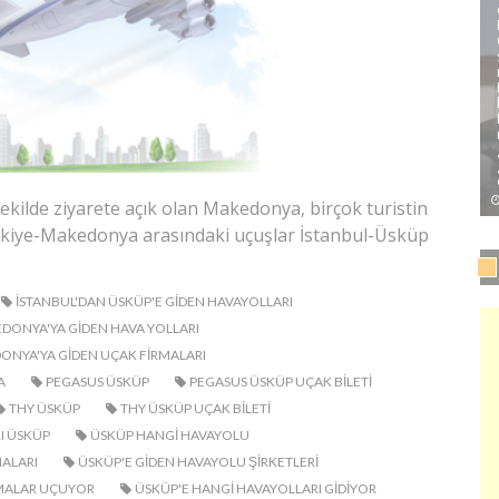
şekilde ziyarete açık olan Makedonya, birçok turistin
Türkiye-Makedonya arasındaki uçuşlar İstanbul-Üsküp
ISTANBUL'DAN ÜSKÜP'E GIDEN HAVAYOLLARI
DONYA'YA GIDEN HAVA YOLLARI
NYA'YA GIDEN UÇAK FIRMALARI
A
PEGASUS ÜSKÜP
PEGASUS ÜSKÜP UÇAK BILETI
THY ÜSKÜP
THY ÜSKÜP UÇAK BILETI
I ÜSKÜP
ÜSKÜP HANGI HAVAYOLU
ALARI
ÜSKÜP'E GIDEN HAVAYOLU ŞIRKETLERI
RMALAR UÇUYOR
ÜSKÜP'E HANGI HAVAYOLLARI GIDIYOR