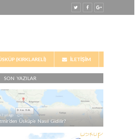
ÜSKÜP (KIRKLARELI)
İLETIŞIM
SON YAZILAR
7 yıl ago
0
İzmir’den Üsküp’e Nasıl Gidilir?