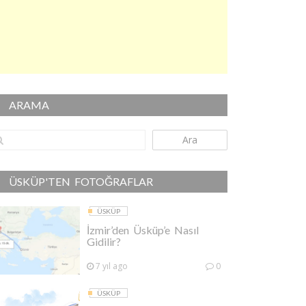
ARAMA
Ara
ÜSKÜP'TEN FOTOĞRAFLAR
ÜSKÜP
İzmir’den Üsküp’e Nasıl
Gidilir?
7 yıl ago
0
ÜSKÜP