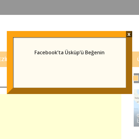
x
Facebook’ta Üsküp’ü Beğenin
EZILECEK/GÖRÜLECEK YERLER
HABERLER