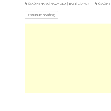
ÜSKÜP'E HANGI HAVAYOLU ŞIRKETI GIDIYOR
ÜSKÜP'E 
continue reading