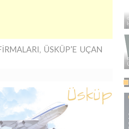
FIRMALARI, ÜSKÜP’E UÇAN