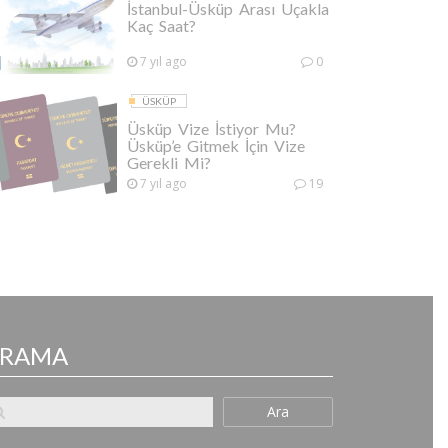
İstanbul-Üsküp Arası Uçakla
Kaç Saat?
7 yıl ago
0
ÜSKÜP
Üsküp Vize İstiyor Mu?
Üsküp’e Gitmek İçin Vize
Gerekli Mi?
7 yıl ago
19
ARAMA
Ara