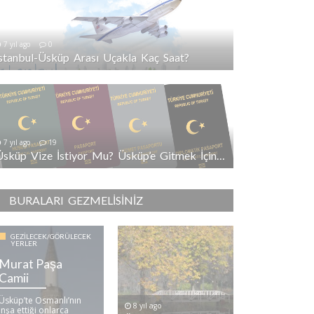
7 yıl ago
0
İstanbul-Üsküp Arası Uçakla Kaç Saat?
7 yıl ago
19
Üsküp Vize İstiyor Mu? Üsküp’e Gitmek İçin Vize Gerekli Mi?
BURALARI GEZMELISINIZ
GEZILECEK/GÖRÜLECEK
YERLER
Murat Paşa
Camii
Üsküp’te Osmanlı’nın
8 yıl ago
inşa ettiği onlarca