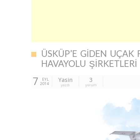
ÜSKÜP’E GIDEN UÇAK 
HAVAYOLU ŞIRKETLERI
7
Yasin
3
EYL
2014
yazdı
yorum