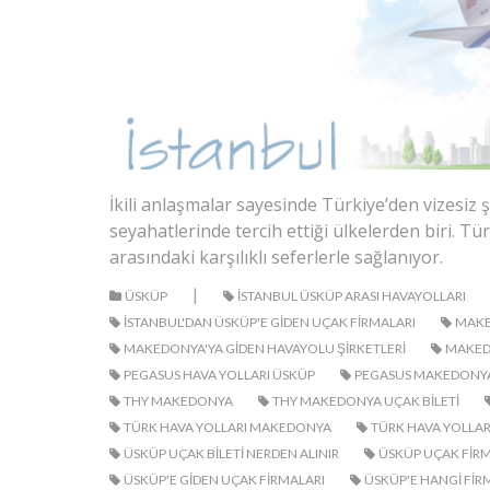
İkili anlaşmalar sayesinde Türkiye’den vizesiz 
seyahatlerinde tercih ettiği ülkelerden biri. 
arasındaki karşılıklı seferlerle sağlanıyor.
|
ÜSKÜP
ISTANBUL ÜSKÜP ARASI HAVAYOLLARI
ISTANBUL'DAN ÜSKÜP'E GIDEN UÇAK FIRMALARI
MAKE
MAKEDONYA'YA GIDEN HAVAYOLU ŞIRKETLERI
MAKEDO
PEGASUS HAVA YOLLARI ÜSKÜP
PEGASUS MAKEDONY
THY MAKEDONYA
THY MAKEDONYA UÇAK BILETI
TÜRK HAVA YOLLARI MAKEDONYA
TÜRK HAVA YOLLAR
ÜSKÜP UÇAK BILETI NERDEN ALINIR
ÜSKÜP UÇAK FIRM
ÜSKÜP'E GIDEN UÇAK FIRMALARI
ÜSKÜP'E HANGI FI