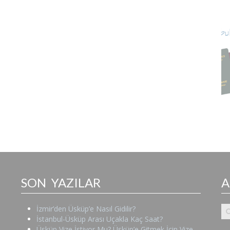
SON YAZILAR
İzmir’den Üsküp’e Nasıl Gidilir?
İstanbul-Üsküp Arası Uçakla Kaç Saat?
Üsküp Vize İstiyor Mu? Üsküp’e Gitmek İçin Vize