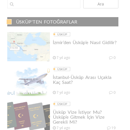
Ara
ÜSKÜP'TEN FOTOĞRAFLAR
ÜSKÜP
İzmir’den Üsküp’e Nasıl Gidilir?
7 yıl ago
0
ÜSKÜP
İstanbul-Üsküp Arası Uçakla
Kaç Saat?
7 yıl ago
0
ÜSKÜP
Üsküp Vize İstiyor Mu?
Üsküp’e Gitmek İçin Vize
Gerekli Mi?
7 yıl ago
19