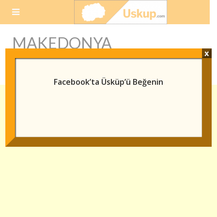
Skip
to
content
MAKEDONYA
x
BAĞIMSIZLIK GÜNÜ
Facebook’ta Üsküp’ü Beğenin