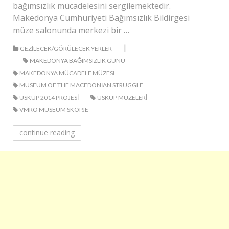
bağımsızlık mücadelesini sergilemektedir.
Makedonya Cumhuriyeti Bağımsızlık Bildirgesi
müze salonunda merkezi bir …
|
GEZILECEK/GÖRÜLECEK YERLER
MAKEDONYA BAĞIMSIZLIK GÜNÜ
MAKEDONYA MÜCADELE MÜZESI
MUSEUM OF THE MACEDONIAN STRUGGLE
ÜSKÜP 2014 PROJESI
ÜSKÜP MÜZELERI
VMRO MUSEUM SKOPJE
continue reading