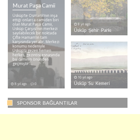
Murat Paşa Camii
Üsküp’te Osmanlı’nın inşa
ettiği onlarca camiden biri
olan Murat Paşa Camii,
8 yıl ago
Üsküp Çarşısı’nın merkezi
Üsküp Şehir Parkı
sayılabilecek bir noktada
Çifte Hamam’ın tam
karşısında yer alır. Merkezi
konumu nedeniyle
Üsküp’ü gezen hemen
herkes, gezintisi esnasında
bu caminin önünden
geçmiştir. ..
10 yıl ago
Üsküp Su Kemeri
8 yıl ago
0
SPONSOR BAĞLANTILAR