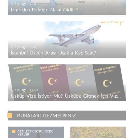
7 yıl ago
0
İzmir’den Üsküp’e Nasıl Gidilir?
7 yıl ago
0
İstanbul-Üsküp Arası Uçakla Kaç Saat?
7 yıl ago
19
Üsküp Vize İstiyor Mu? Üsküp’e Gitmek İçin Vize Gerekli Mi?
BURALARI GEZMELISINIZ
GEZILECEK/GÖRÜLECEK
YERLER