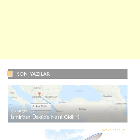
SON YAZILAR
7 yıl ago
0
İzmir’den Üsküp’e Nasıl Gidilir?