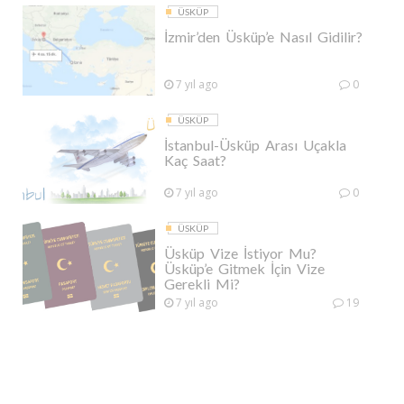
ÜSKÜP
İzmir’den Üsküp’e Nasıl Gidilir?
7 yıl ago
0
ÜSKÜP
İstanbul-Üsküp Arası Uçakla
Kaç Saat?
7 yıl ago
0
ÜSKÜP
Üsküp Vize İstiyor Mu?
Üsküp’e Gitmek İçin Vize
Gerekli Mi?
7 yıl ago
19