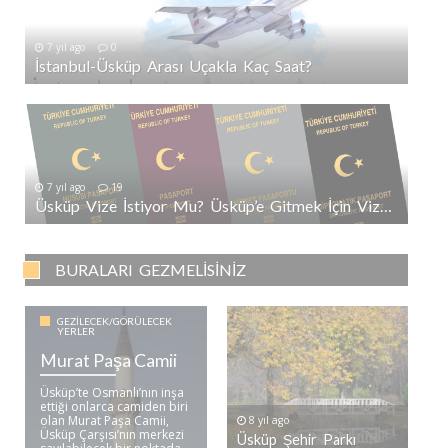
7 yıl ago
0
İstanbul-Üsküp Arası Uçakla Kaç Saat?
7 yıl ago
19
Üsküp Vize İstiyor Mu? Üsküp’e Gitmek İçin Vize Gerekli Mi?
BURALARI GEZMELISINIZ
GEZILECEK/GÖRÜLECEK
YERLER
Murat Paşa Camii
Üsküp’te Osmanlı’nın inşa
ettiği onlarca camiden biri
olan Murat Paşa Camii,
8 yıl ago
Üsküp Çarşısı’nın merkezi
Üsküp Şehir Parkı