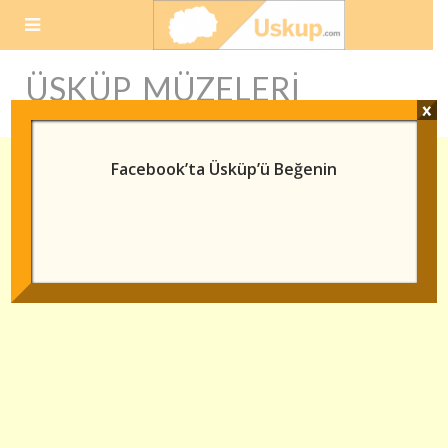
Skip
to
content
ÜSKÜP MÜZELERI
x
Facebook’ta Üsküp’ü Beğenin