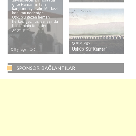
sayılabilecek bir noktada
Çifte Hamam’ın tam
karşısında yer alır. Merkezi
konumu nedeniyle
Üsküp’ü gezen hemen
herkes, gezintisi esnasında
bu caminin önünden
geçmiştir. ..
10 yıl ago
Üsküp Su Kemeri
8 yıl ago
0
SPONSOR BAĞLANTILAR