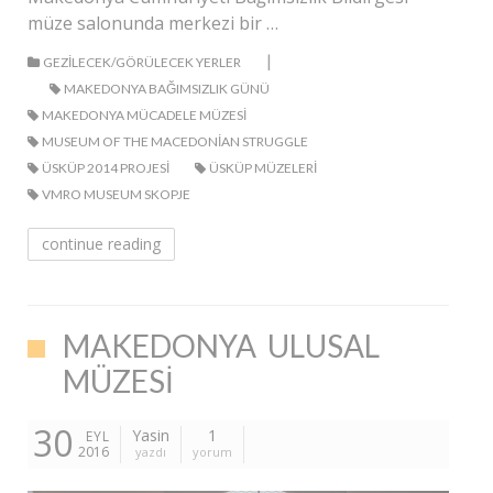
müze salonunda merkezi bir …
|
GEZILECEK/GÖRÜLECEK YERLER
MAKEDONYA BAĞIMSIZLIK GÜNÜ
MAKEDONYA MÜCADELE MÜZESI
MUSEUM OF THE MACEDONIAN STRUGGLE
ÜSKÜP 2014 PROJESI
ÜSKÜP MÜZELERI
VMRO MUSEUM SKOPJE
continue reading
MAKEDONYA ULUSAL
MÜZESI
30
Yasin
1
EYL
2016
yazdı
yorum