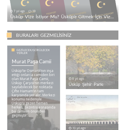
7 yıl ago
19
Üsküp Vize İstiyor Mu? Üsküp’e Gitmek İçin Vize Gerekli Mi?
BURALARI GEZMELISINIZ
GEZILECEK/GÖRÜLECEK
YERLER
Murat Paşa Camii
Üsküp’te Osmanlı’nın inşa
ettiği onlarca camiden biri
olan Murat Paşa Camii,
8 yıl ago
Üsküp Çarşısı’nın merkezi
Üsküp Şehir Parkı
sayılabilecek bir noktada
Çifte Hamam’ın tam
karşısında yer alır. Merkezi
konumu nedeniyle
Üsküp’ü gezen hemen
herkes, gezintisi esnasında
bu caminin önünden
geçmiştir. ..
10 yıl ago