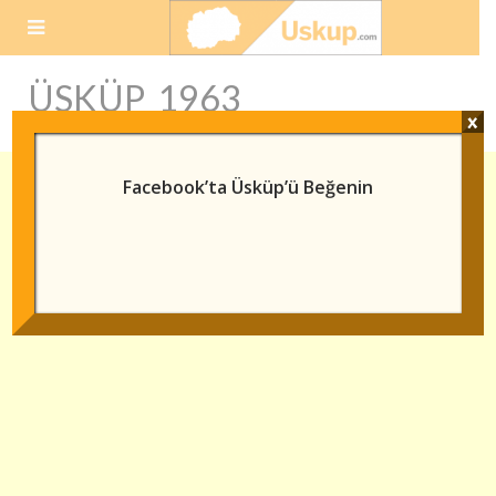
Skip
to
content
ÜSKÜP 1963
x
Facebook’ta Üsküp’ü Beğenin