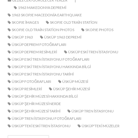
GEZILECEK/GÖRÜLECEK YERLER
1963 MAKEDONYA DEPREMI
1963 SKOPJE MACEDONIA EARTHQUAKE
SKOPJE IMAGES
SKOPJE OLD TRAIN STATION
SKOPJE OLD TRAIN STATION PHOTOS
SKOPJE PHOTOS
ÜSKÜP 1963
ÜSKÜP 1963 DEPREMI
ÜSKÜP DEPREM FOTOĞRAFLARI
ÜSKÜP DEPREM RESIMLERI
ÜSKÜP ESKI TREN ISTASYONU
ÜSKÜP ESKI TREN ISTASYONU FOTOĞRAFLARI
ÜSKÜP ESKI TREN ISTASYONU HAKKINDA BILGI
ÜSKÜP ESKI TREN ISTASYONU TARIHI
ÜSKÜP FOTOĞRAFLARI
ÜSKÜP MÜZESI
ÜSKÜP RESIMLERI
ÜSKÜP ŞEHIR MÜZESI
ÜSKÜP ŞEHIR MÜZESI HAKKINDA BILGI
ÜSKÜP ŞEHIR MÜZESI NERDE
ÜSKÜP ŞEHIR MÜZESI TARIHI
ÜSKÜP TREN ISTASYONU
ÜSKÜP TREN ISTASYONU FOTOĞRAFLARI
ÜSKÜP'TEKI ESKI TREN ISTASYONU
ÜSKÜP'TEKI MÜZELER