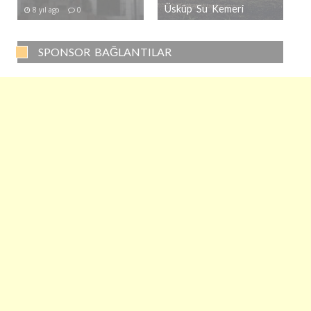
Üsküp Su Kemeri
8 yıl ago
0
SPONSOR BAĞLANTILAR