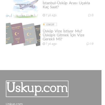
İstanbul-Üsküp Arası Uçakla
Kaç Saat?
7 yıl ago
0
ÜSKÜP
Üsküp Vize İstiyor Mu?
Üsküp’e Gitmek İçin Vize
Gerekli Mi?
7 yıl ago
19
Uskup.com