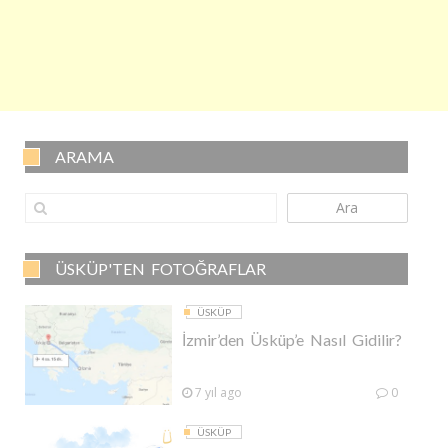
ARAMA
Ara
ÜSKÜP'TEN FOTOĞRAFLAR
ÜSKÜP
İzmir’den Üsküp’e Nasıl Gidilir?
7 yıl ago
0
ÜSKÜP