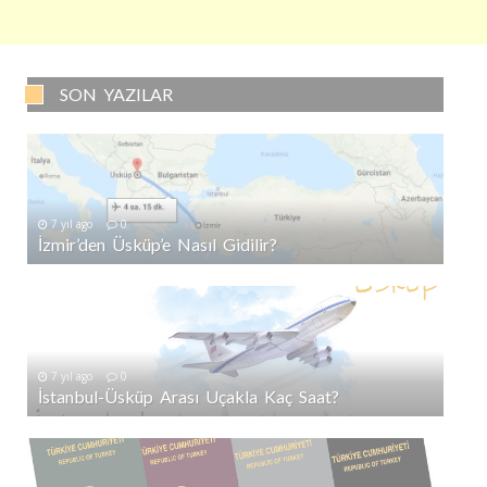
SON YAZILAR
7 yıl ago
0
İzmir’den Üsküp’e Nasıl Gidilir?
7 yıl ago
0
İstanbul-Üsküp Arası Uçakla Kaç Saat?