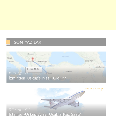
SON YAZILAR
7 yıl ago
0
İzmir’den Üsküp’e Nasıl Gidilir?
7 yıl ago
0
İstanbul-Üsküp Arası Uçakla Kaç Saat?