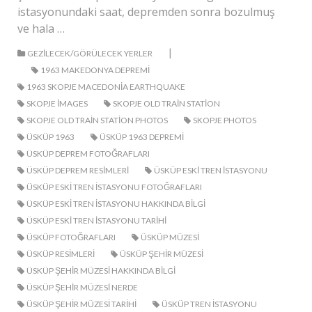
istasyonundaki saat, depremden sonra bozulmuş
ve hala …
|
GEZILECEK/GÖRÜLECEK YERLER
1963 MAKEDONYA DEPREMI
1963 SKOPJE MACEDONIA EARTHQUAKE
SKOPJE IMAGES
SKOPJE OLD TRAIN STATION
SKOPJE OLD TRAIN STATION PHOTOS
SKOPJE PHOTOS
ÜSKÜP 1963
ÜSKÜP 1963 DEPREMI
ÜSKÜP DEPREM FOTOĞRAFLARI
ÜSKÜP DEPREM RESIMLERI
ÜSKÜP ESKI TREN ISTASYONU
ÜSKÜP ESKI TREN ISTASYONU FOTOĞRAFLARI
ÜSKÜP ESKI TREN ISTASYONU HAKKINDA BILGI
ÜSKÜP ESKI TREN ISTASYONU TARIHI
ÜSKÜP FOTOĞRAFLARI
ÜSKÜP MÜZESI
ÜSKÜP RESIMLERI
ÜSKÜP ŞEHIR MÜZESI
ÜSKÜP ŞEHIR MÜZESI HAKKINDA BILGI
ÜSKÜP ŞEHIR MÜZESI NERDE
ÜSKÜP ŞEHIR MÜZESI TARIHI
ÜSKÜP TREN ISTASYONU