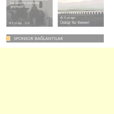
bu caminin önünden
geçmiştir. ..
10 yıl ago
Üsküp Su Kemeri
8 yıl ago
0
SPONSOR BAĞLANTILAR