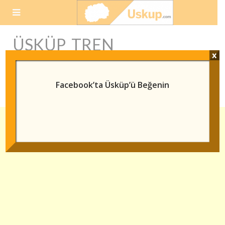
Skip
to
content
ÜSKÜP TREN
x
ISTASYONU
FOTOĞRAFLARI
Facebook’ta Üsküp’ü Beğenin