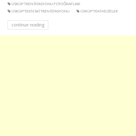
ÜSKÜP TREN ISTASYONU FOTOĞRAFLARI
ÜSKÜP'TEKI ESKI TREN ISTASYONU
ÜSKÜP'TEKI MÜZELER
continue reading