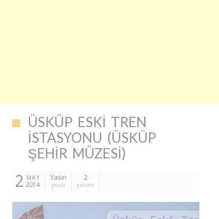
ÜSKÜP ESKI TREN
İSTASYONU (ÜSKÜP
ŞEHIR MÜZESI)
2
Yasin
2
MAY
2014
yazdı
yorum