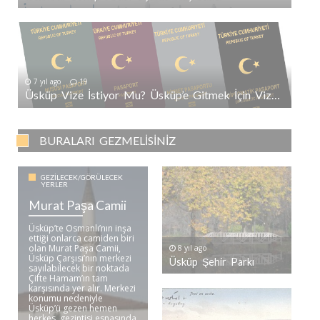
7 yıl ago
19
Üsküp Vize İstiyor Mu? Üsküp’e Gitmek İçin Vize Gerekli Mi?
BURALARI GEZMELISINIZ
GEZILECEK/GÖRÜLECEK
YERLER
Murat Paşa Camii
Üsküp’te Osmanlı’nın inşa
ettiği onlarca camiden biri
olan Murat Paşa Camii,
8 yıl ago
Üsküp Çarşısı’nın merkezi
Üsküp Şehir Parkı
sayılabilecek bir noktada
Çifte Hamam’ın tam
karşısında yer alır. Merkezi
konumu nedeniyle
Üsküp’ü gezen hemen
herkes, gezintisi esnasında