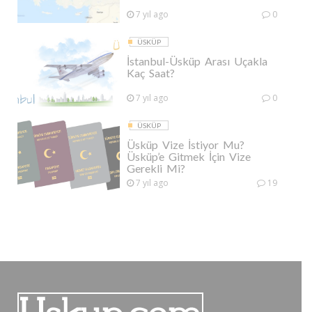
7 yıl ago
0
ÜSKÜP
İstanbul-Üsküp Arası Uçakla
Kaç Saat?
7 yıl ago
0
ÜSKÜP
Üsküp Vize İstiyor Mu?
Üsküp’e Gitmek İçin Vize
Gerekli Mi?
7 yıl ago
19