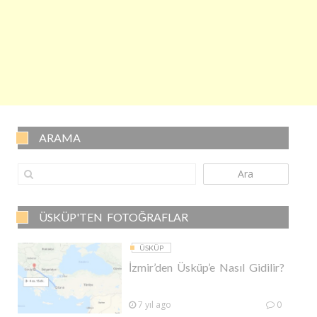
ARAMA
Ara
ÜSKÜP'TEN FOTOĞRAFLAR
ÜSKÜP
İzmir’den Üsküp’e Nasıl Gidilir?
7 yıl ago
0