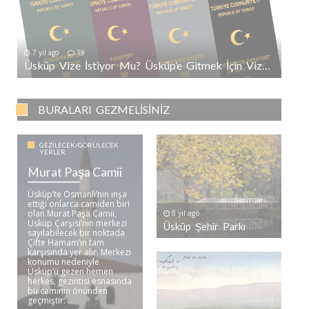
7 yıl ago
19
Üsküp Vize İstiyor Mu? Üsküp’e Gitmek İçin Vize Gerekli Mi?
BURALARI GEZMELISINIZ
GEZILECEK/GÖRÜLECEK
YERLER
Murat Paşa Camii
Üsküp’te Osmanlı’nın inşa
ettiği onlarca camiden biri
olan Murat Paşa Camii,
8 yıl ago
Üsküp Çarşısı’nın merkezi
Üsküp Şehir Parkı
sayılabilecek bir noktada
Çifte Hamam’ın tam
karşısında yer alır. Merkezi
konumu nedeniyle
Üsküp’ü gezen hemen
herkes, gezintisi esnasında
bu caminin önünden
geçmiştir. ..