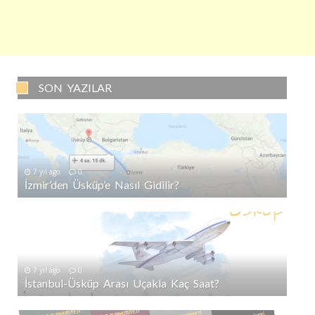
SON YAZILAR
7 yıl ago
0
İzmir’den Üsküp’e Nasıl Gidilir?
7 yıl ago
0
İstanbul-Üsküp Arası Uçakla Kaç Saat?