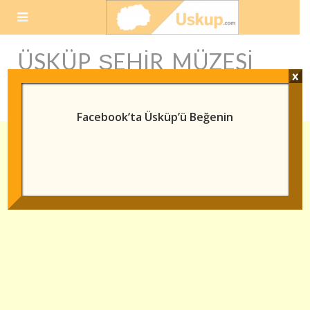
Skip
to
content
ÜSKÜP ŞEHIR MÜZESI
x
TARIHI
Facebook’ta Üsküp’ü Beğenin