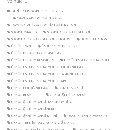
ve hala …
|
GEZILECEK/GÖRÜLECEK YERLER
1963 MAKEDONYA DEPREMI
1963 SKOPJE MACEDONIA EARTHQUAKE
SKOPJE IMAGES
SKOPJE OLD TRAIN STATION
SKOPJE OLD TRAIN STATION PHOTOS
SKOPJE PHOTOS
ÜSKÜP 1963
ÜSKÜP 1963 DEPREMI
ÜSKÜP DEPREM FOTOĞRAFLARI
ÜSKÜP DEPREM RESIMLERI
ÜSKÜP ESKI TREN ISTASYONU
ÜSKÜP ESKI TREN ISTASYONU FOTOĞRAFLARI
ÜSKÜP ESKI TREN ISTASYONU HAKKINDA BILGI
ÜSKÜP ESKI TREN ISTASYONU TARIHI
ÜSKÜP FOTOĞRAFLARI
ÜSKÜP MÜZESI
ÜSKÜP RESIMLERI
ÜSKÜP ŞEHIR MÜZESI
ÜSKÜP ŞEHIR MÜZESI HAKKINDA BILGI
ÜSKÜP ŞEHIR MÜZESI NERDE
ÜSKÜP ŞEHIR MÜZESI TARIHI
ÜSKÜP TREN ISTASYONU
ÜSKÜP TREN ISTASYONU FOTOĞRAFLARI
ÜSKÜP'TEKI ESKI TREN ISTASYONU
ÜSKÜP'TEKI MÜZELER