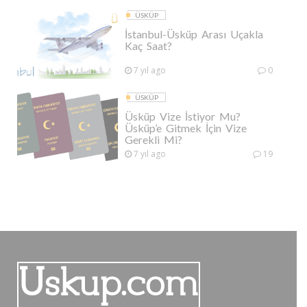
ÜSKÜP
İstanbul-Üsküp Arası Uçakla
Kaç Saat?
7 yıl ago
0
ÜSKÜP
Üsküp Vize İstiyor Mu?
Üsküp’e Gitmek İçin Vize
Gerekli Mi?
7 yıl ago
19