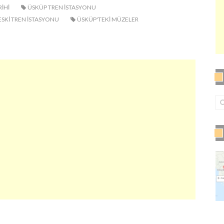
IHI
ÜSKÜP TREN ISTASYONU
ESKI TREN ISTASYONU
ÜSKÜP'TEKI MÜZELER