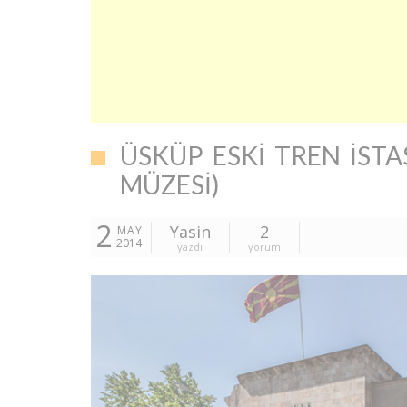
ÜSKÜP ESKI TREN İST
MÜZESI)
2
Yasin
2
MAY
2014
yazdı
yorum