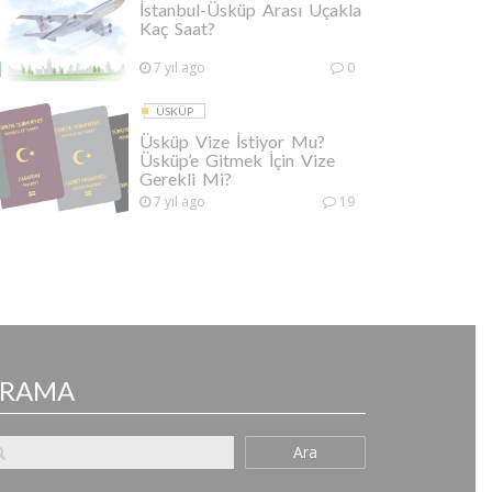
İstanbul-Üsküp Arası Uçakla
Kaç Saat?
7 yıl ago
0
ÜSKÜP
Üsküp Vize İstiyor Mu?
Üsküp’e Gitmek İçin Vize
Gerekli Mi?
7 yıl ago
19
ARAMA
Ara