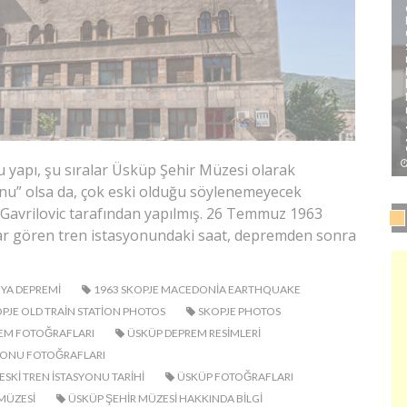
u yapı, şu sıralar Üsküp Şehir Müzesi olarak
yonu” olsa da, çok eski olduğu söylenemeyecek
 Gavrilovic tarafından yapılmış. 26 Temmuz 1963
sar gören tren istasyonundaki saat, depremden sonra
YA DEPREMI
1963 SKOPJE MACEDONIA EARTHQUAKE
PJE OLD TRAIN STATION PHOTOS
SKOPJE PHOTOS
EM FOTOĞRAFLARI
ÜSKÜP DEPREM RESIMLERI
SYONU FOTOĞRAFLARI
ESKI TREN ISTASYONU TARIHI
ÜSKÜP FOTOĞRAFLARI
MÜZESI
ÜSKÜP ŞEHIR MÜZESI HAKKINDA BILGI