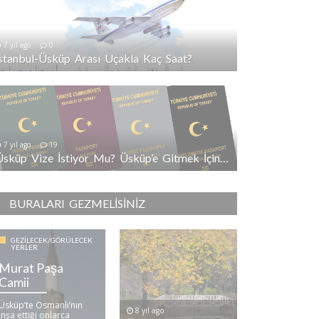
7 yıl ago
0
İstanbul-Üsküp Arası Uçakla Kaç Saat?
7 yıl ago
19
Üsküp Vize İstiyor Mu? Üsküp’e Gitmek İçin Vize Gerekli Mi?
BURALARI GEZMELISINIZ
GEZILECEK/GÖRÜLECEK
YERLER
Murat Paşa
Camii
Üsküp’te Osmanlı’nın
8 yıl ago
inşa ettiği onlarca