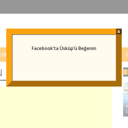
x
Facebook’ta Üsküp’ü Beğenin
EZILECEK/GÖRÜLECEK YERLER
HABERLER
N ISTASYONU