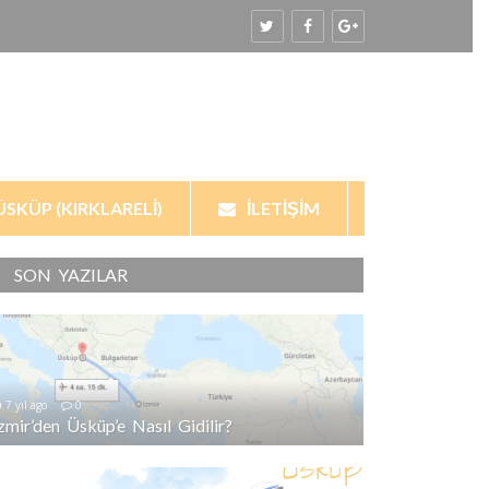
ÜSKÜP (KIRKLARELI)
İLETIŞIM
SON YAZILAR
7 yıl ago
0
İzmir’den Üsküp’e Nasıl Gidilir?