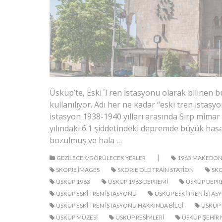
Üsküp’te, Eski Tren İstasyonu olarak bilinen b
kullanılıyor. Adı her ne kadar “eski tren istas
istasyon 1938-1940 yılları arasında Sırp mimar
yılındaki 6.1 şiddetindeki depremde büyük ha
bozulmuş ve hala …
|
GEZILECEK/GÖRÜLECEK YERLER
1963 MAKEDON
SKOPJE IMAGES
SKOPJE OLD TRAIN STATION
SKO
ÜSKÜP 1963
ÜSKÜP 1963 DEPREMI
ÜSKÜP DEPR
ÜSKÜP ESKI TREN ISTASYONU
ÜSKÜP ESKI TREN ISTA
ÜSKÜP ESKI TREN ISTASYONU HAKKINDA BILGI
ÜSKÜP 
ÜSKÜP MÜZESI
ÜSKÜP RESIMLERI
ÜSKÜP ŞEHIR 