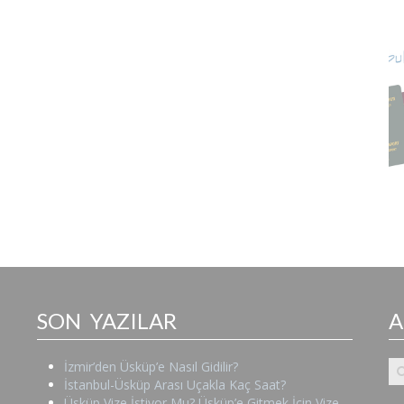
SON YAZILAR
İzmir’den Üsküp’e Nasıl Gidilir?
İstanbul-Üsküp Arası Uçakla Kaç Saat?
Üsküp Vize İstiyor Mu? Üsküp’e Gitmek İçin Vize