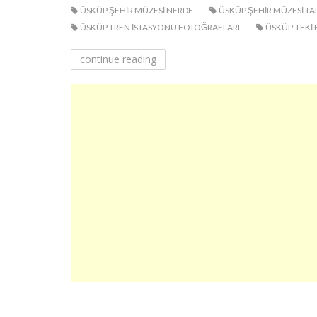
ÜSKÜP ŞEHIR MÜZESI NERDE
ÜSKÜP ŞEHIR MÜZESI TAR
ÜSKÜP TREN ISTASYONU FOTOĞRAFLARI
ÜSKÜP'TEKI 
continue reading