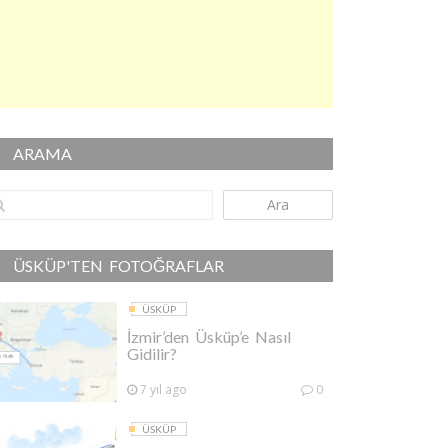
ARAMA
Ara
ÜSKÜP'TEN FOTOĞRAFLAR
ÜSKÜP
İzmir’den Üsküp’e Nasıl
Gidilir?
7 yıl ago
0
ÜSKÜP