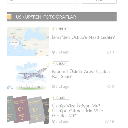
ÜSKÜP'TEN FOTOĞRAFLAR
ÜSKÜP
İzmir’den Üsküp’e Nasıl Gidilir?
7 yıl ago
0
ÜSKÜP
İstanbul-Üsküp Arası Uçakla
Kaç Saat?
7 yıl ago
0
ÜSKÜP
Üsküp Vize İstiyor Mu?
Üsküp’e Gitmek İçin Vize
Gerekli Mi?
7 yıl ago
19