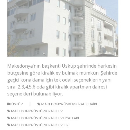
Makedonya’nın başkenti Üsküp şehrinde herkesin
bütçesine göre kiralık ev bulmak mümkün. Şehirde
geçici konaklama için tek odalı seçeneklerin yanı
sıra, 2,3,4,5,6 oda gibi kiralık apartman dairesi
seçenekleri bulunabiliyor.
|
ÜSKÜP
MAKEDONYA ÜSKÜP KIRALIK DAIRE
MAKEDONYA ÜSKÜP KIRALIK EV
MAKEDONYA ÜSKÜP KIRALIK EV FIYATLARI
MAKEDONYA ÜSKÜP KIRALIK EVLER