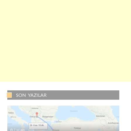
SON YAZILAR
7 yıl ago
0