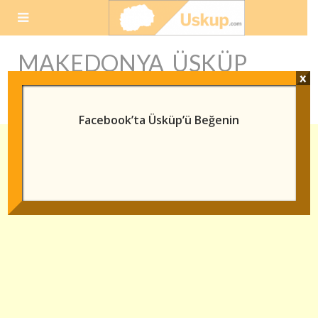
Skip
to
content
MAKEDONYA ÜSKÜP
x
KIRALIK DAIRE
Facebook’ta Üsküp’ü Beğenin