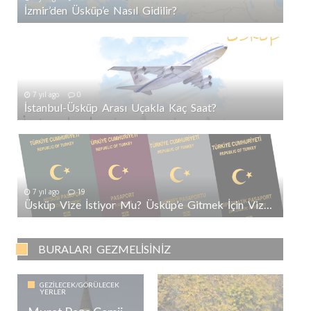
İzmir’den Üsküp’e Nasıl Gidilir?
7 yıl ago
0
İstanbul-Üsküp Arası Uçakla Kaç Saat?
7 yıl ago
19
Üsküp Vize İstiyor Mu? Üsküp’e Gitmek İçin Vize Gerekli Mi?
BURALARI GEZMELISINIZ
GEZILECEK/GÖRÜLECEK
YERLER