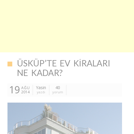
ÜSKÜP’TE EV KIRALARI
NE KADAR?
19
Yasin
40
AĞU
2014
yazdı
yorum