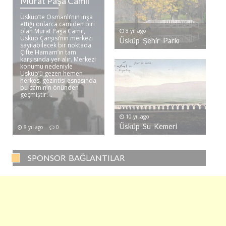
Murat Paşa Camii
Üsküp’te Osmanlı’nın inşa
ettiği onlarca camiden biri
olan Murat Paşa Camii,
8 yıl ago
Üsküp Çarşısı’nın merkezi
Üsküp Şehir Parkı
sayılabilecek bir noktada
Çifte Hamam’ın tam
karşısında yer alır. Merkezi
konumu nedeniyle
Üsküp’ü gezen hemen
herkes, gezintisi esnasında
bu caminin önünden
geçmiştir. ..
10 yıl ago
Üsküp Su Kemeri
8 yıl ago
0
SPONSOR BAĞLANTILAR