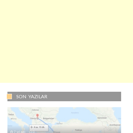
SON YAZILAR
7 yıl ago
0