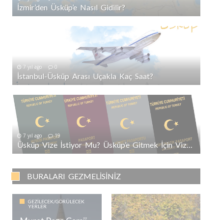
İzmir’den Üsküp’e Nasıl Gidilir?
7 yıl ago
0
İstanbul-Üsküp Arası Uçakla Kaç Saat?
7 yıl ago
19
Üsküp Vize İstiyor Mu? Üsküp’e Gitmek İçin Vize Gerekli Mi?
BURALARI GEZMELISINIZ
GEZILECEK/GÖRÜLECEK
YERLER