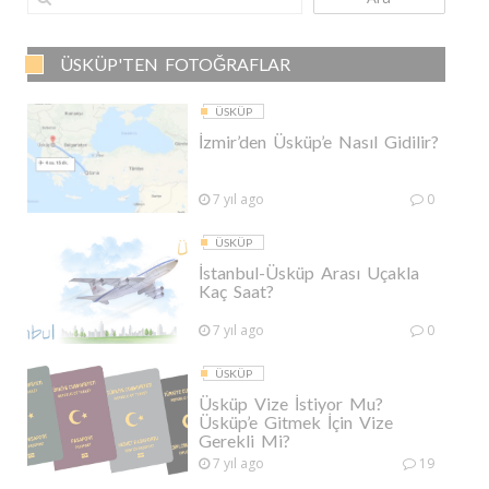
ÜSKÜP'TEN FOTOĞRAFLAR
ÜSKÜP
İzmir’den Üsküp’e Nasıl Gidilir?
7 yıl ago
0
ÜSKÜP
İstanbul-Üsküp Arası Uçakla
Kaç Saat?
7 yıl ago
0
ÜSKÜP
Üsküp Vize İstiyor Mu?
Üsküp’e Gitmek İçin Vize
Gerekli Mi?
7 yıl ago
19