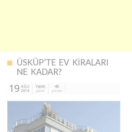
ÜSKÜP’TE EV KIRALARI
NE KADAR?
19
Yasin
40
AĞU
2014
yazdı
yorum