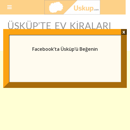
Skip
to
content
ÜSKÜP’TE EV KIRALARI
x
NE KADAR
Facebook’ta Üsküp’ü Beğenin