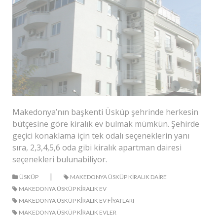
Makedonya’nın başkenti Üsküp şehrinde herkesin
bütçesine göre kiralık ev bulmak mümkün. Şehirde
geçici konaklama için tek odalı seçeneklerin yanı
sıra, 2,3,4,5,6 oda gibi kiralık apartman dairesi
seçenekleri bulunabiliyor.
|
ÜSKÜP
MAKEDONYA ÜSKÜP KIRALIK DAIRE
MAKEDONYA ÜSKÜP KIRALIK EV
MAKEDONYA ÜSKÜP KIRALIK EV FIYATLARI
MAKEDONYA ÜSKÜP KIRALIK EVLER