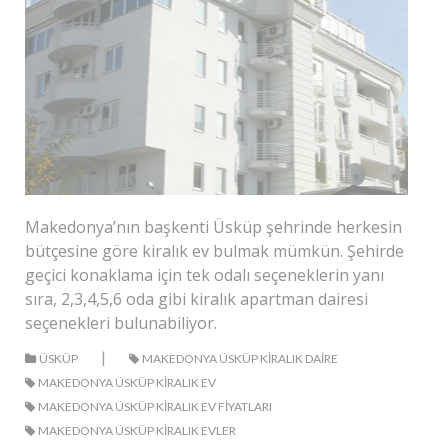
Makedonya’nın başkenti Üsküp şehrinde herkesin
bütçesine göre kiralık ev bulmak mümkün. Şehirde
geçici konaklama için tek odalı seçeneklerin yanı
sıra, 2,3,4,5,6 oda gibi kiralık apartman dairesi
seçenekleri bulunabiliyor.
|
ÜSKÜP
MAKEDONYA ÜSKÜP KIRALIK DAIRE
MAKEDONYA ÜSKÜP KIRALIK EV
MAKEDONYA ÜSKÜP KIRALIK EV FIYATLARI
MAKEDONYA ÜSKÜP KIRALIK EVLER