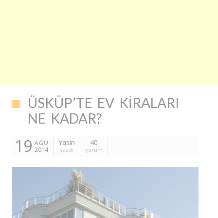
ÜSKÜP’TE EV KIRALARI
NE KADAR?
19
Yasin
40
AĞU
2014
yazdı
yorum