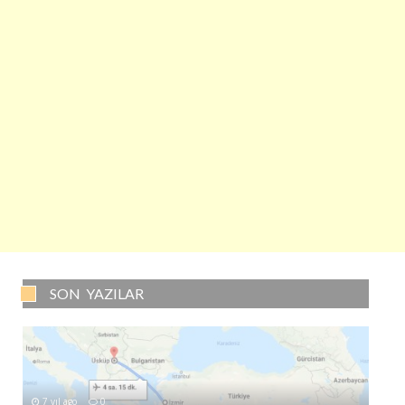
SON YAZILAR
7 yıl ago
0