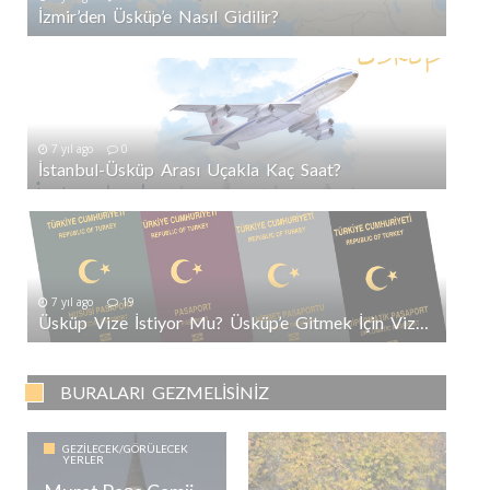
İzmir’den Üsküp’e Nasıl Gidilir?
7 yıl ago
0
İstanbul-Üsküp Arası Uçakla Kaç Saat?
7 yıl ago
19
Üsküp Vize İstiyor Mu? Üsküp’e Gitmek İçin Vize Gerekli Mi?
BURALARI GEZMELISINIZ
GEZILECEK/GÖRÜLECEK
YERLER