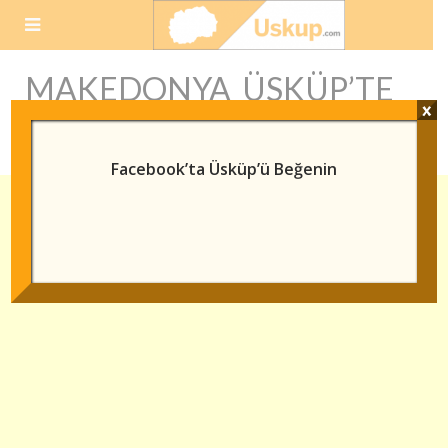
Skip
to
content
MAKEDONYA ÜSKÜP’TE
x
KIRALIK DAIRELER
Facebook’ta Üsküp’ü Beğenin