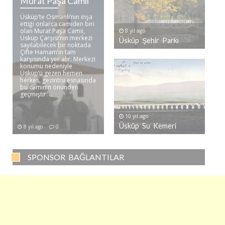
Murat Paşa Camii
Üsküp’te Osmanlı’nın inşa
ettiği onlarca camiden biri
olan Murat Paşa Camii,
8 yıl ago
Üsküp Çarşısı’nın merkezi
Üsküp Şehir Parkı
sayılabilecek bir noktada
Çifte Hamam’ın tam
karşısında yer alır. Merkezi
konumu nedeniyle
Üsküp’ü gezen hemen
herkes, gezintisi esnasında
bu caminin önünden
geçmiştir. ..
10 yıl ago
Üsküp Su Kemeri
8 yıl ago
0
SPONSOR BAĞLANTILAR