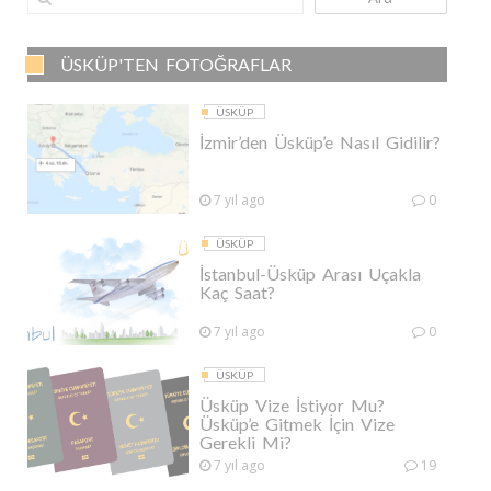
ÜSKÜP'TEN FOTOĞRAFLAR
ÜSKÜP
İzmir’den Üsküp’e Nasıl Gidilir?
7 yıl ago
0
ÜSKÜP
İstanbul-Üsküp Arası Uçakla
Kaç Saat?
7 yıl ago
0
ÜSKÜP
Üsküp Vize İstiyor Mu?
Üsküp’e Gitmek İçin Vize
Gerekli Mi?
7 yıl ago
19