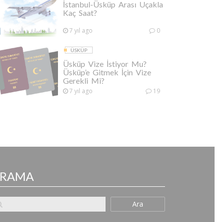
İstanbul-Üsküp Arası Uçakla
Kaç Saat?
7 yıl ago
0
ÜSKÜP
Üsküp Vize İstiyor Mu?
Üsküp’e Gitmek İçin Vize
Gerekli Mi?
7 yıl ago
19
ARAMA
Ara