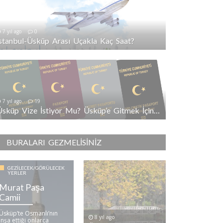
7 yıl ago
0
İstanbul-Üsküp Arası Uçakla Kaç Saat?
7 yıl ago
19
Üsküp Vize İstiyor Mu? Üsküp’e Gitmek İçin Vize Gerekli Mi?
BURALARI GEZMELISINIZ
GEZILECEK/GÖRÜLECEK
YERLER
Murat Paşa
Camii
Üsküp’te Osmanlı’nın
8 yıl ago
inşa ettiği onlarca