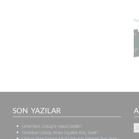
SON YAZILAR
İzmir’den Üsküp’e Nasıl Gidilir?
İstanbul-Üsküp Arası Uçakla Kaç Saat?
Üsküp Vize İstiyor Mu? Üsküp’e Gitmek İçin Vize