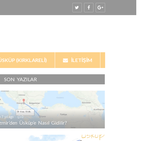
ÜSKÜP (KIRKLARELI)
İLETIŞIM
SON YAZILAR
7 yıl ago
0
İzmir’den Üsküp’e Nasıl Gidilir?