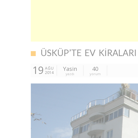
ÜSKÜP’TE EV KIRALARI
19
Yasin
40
AĞU
2014
yazdı
yorum