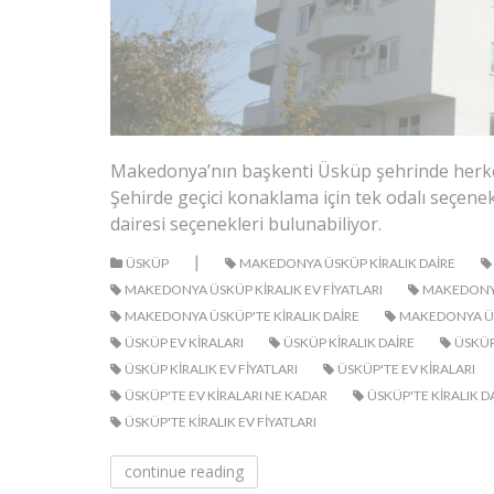
Makedonya’nın başkenti Üsküp şehrinde herke
Şehirde geçici konaklama için tek odalı seçenekl
dairesi seçenekleri bulunabiliyor.
|
ÜSKÜP
MAKEDONYA ÜSKÜP KIRALIK DAIRE
MAKEDONYA ÜSKÜP KIRALIK EV FIYATLARI
MAKEDONYA
MAKEDONYA ÜSKÜP'TE KIRALIK DAIRE
MAKEDONYA ÜS
ÜSKÜP EV KIRALARI
ÜSKÜP KIRALIK DAIRE
ÜSKÜP 
ÜSKÜP KIRALIK EV FIYATLARI
ÜSKÜP'TE EV KIRALARI
ÜSKÜP'TE EV KIRALARI NE KADAR
ÜSKÜP'TE KIRALIK D
ÜSKÜP'TE KIRALIK EV FIYATLARI
continue reading