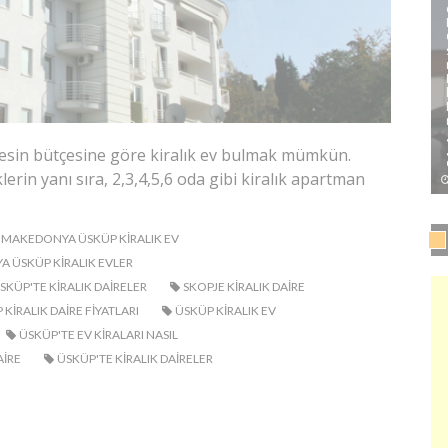
sin bütçesine göre kiralık ev bulmak mümkün.
erin yanı sıra, 2,3,4,5,6 oda gibi kiralık apartman
MAKEDONYA ÜSKÜP KIRALIK EV
 ÜSKÜP KIRALIK EVLER
KÜP'TE KIRALIK DAIRELER
SKOPJE KIRALIK DAIRE
KIRALIK DAIRE FIYATLARI
ÜSKÜP KIRALIK EV
ÜSKÜP'TE EV KIRALARI NASIL
AIRE
ÜSKÜP'TE KIRALIK DAIRELER