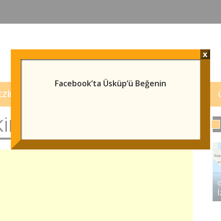
x
Facebook’ta Üsküp’ü Beğenin
EZILECEK/GÖRÜLECEK YERLER
HABERLER
IRALIK EV