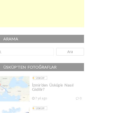
ARAMA
Ara
ÜSKÜP'TEN FOTOĞRAFLAR
ÜSKÜP
İzmir’den Üsküp’e Nasıl
Gidilir?
7 yıl ago
0
ÜSKÜP