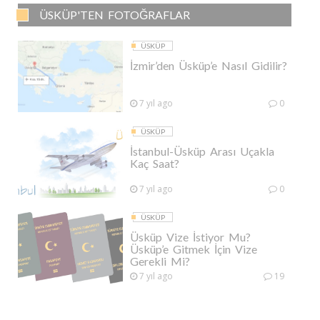
ÜSKÜP'TEN FOTOĞRAFLAR
ÜSKÜP
İzmir’den Üsküp’e Nasıl Gidilir?
7 yıl ago
0
ÜSKÜP
İstanbul-Üsküp Arası Uçakla
Kaç Saat?
7 yıl ago
0
ÜSKÜP
Üsküp Vize İstiyor Mu?
Üsküp’e Gitmek İçin Vize
Gerekli Mi?
7 yıl ago
19