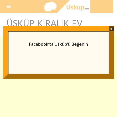
Skip
to
content
ÜSKÜP KIRALIK EV
x
Facebook’ta Üsküp’ü Beğenin