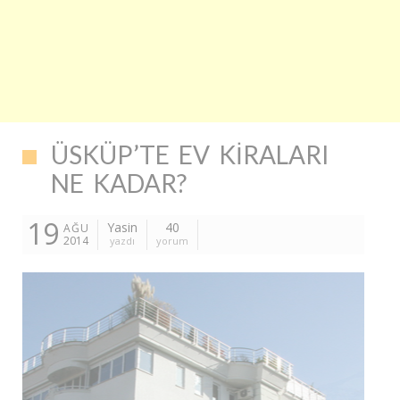
ÜSKÜP’TE EV KIRALARI
NE KADAR?
19
Yasin
40
AĞU
2014
yazdı
yorum