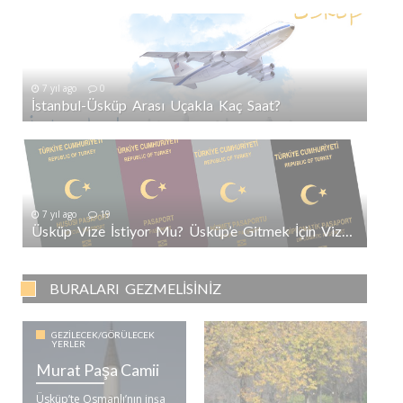
7 yıl ago
0
İstanbul-Üsküp Arası Uçakla Kaç Saat?
7 yıl ago
19
Üsküp Vize İstiyor Mu? Üsküp’e Gitmek İçin Vize Gerekli Mi?
BURALARI GEZMELISINIZ
GEZILECEK/GÖRÜLECEK
YERLER
Murat Paşa Camii
Üsküp’te Osmanlı’nın inşa