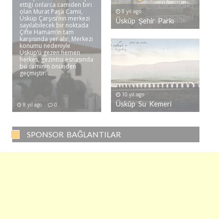
ettiği onlarca camiden biri
olan Murat Paşa Camii,
8 yıl ago
Üsküp Çarşısı’nın merkezi
Üsküp Şehir Parkı
sayılabilecek bir noktada
Çifte Hamam’ın tam
karşısında yer alır. Merkezi
konumu nedeniyle
Üsküp’ü gezen hemen
herkes, gezintisi esnasında
bu caminin önünden
geçmiştir. ..
10 yıl ago
Üsküp Su Kemeri
8 yıl ago
0
SPONSOR BAĞLANTILAR