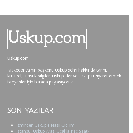
Uskup.com
Makedonya'nın başkenti Üsküp şehri hakkında tarihi,
kültürel, turistik bilgileri Üsküplüler ve Üsküp'ü ziyaret etmek
isteyenler için burada paylaşıyoruz.
SON YAZILAR
İzmir’den Üsküp’e Nasıl Gidilir?
İstanbul-Üsküp Arası Uçakla Kaç Saat?