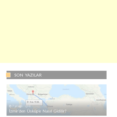
SON YAZILAR
7 yıl ago
0
İzmir’den Üsküp’e Nasıl Gidilir?