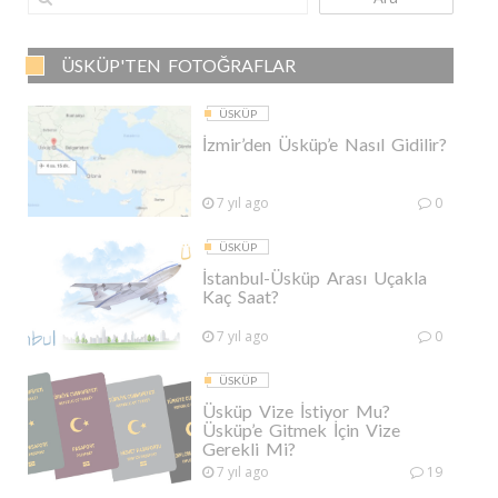
ÜSKÜP'TEN FOTOĞRAFLAR
ÜSKÜP
İzmir’den Üsküp’e Nasıl Gidilir?
7 yıl ago
0
ÜSKÜP
İstanbul-Üsküp Arası Uçakla
Kaç Saat?
7 yıl ago
0
ÜSKÜP
Üsküp Vize İstiyor Mu?
Üsküp’e Gitmek İçin Vize
Gerekli Mi?
7 yıl ago
19