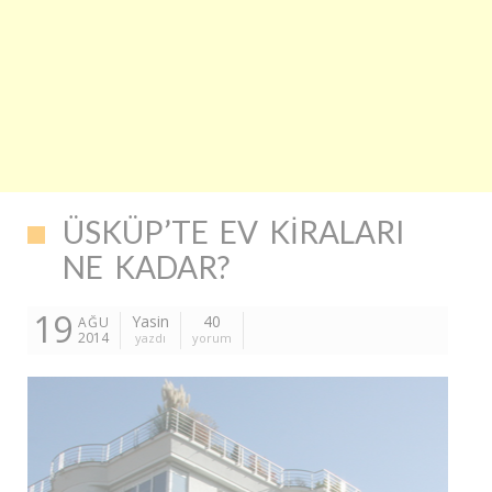
ÜSKÜP’TE EV KIRALARI
NE KADAR?
19
Yasin
40
AĞU
2014
yazdı
yorum