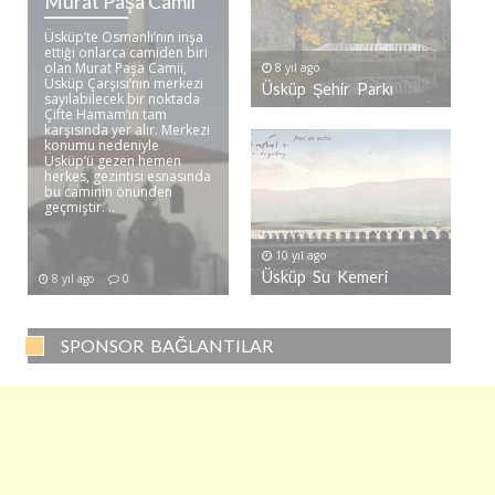
Murat Paşa Camii
Üsküp’te Osmanlı’nın inşa
ettiği onlarca camiden biri
olan Murat Paşa Camii,
8 yıl ago
Üsküp Çarşısı’nın merkezi
Üsküp Şehir Parkı
sayılabilecek bir noktada
Çifte Hamam’ın tam
karşısında yer alır. Merkezi
konumu nedeniyle
Üsküp’ü gezen hemen
herkes, gezintisi esnasında
bu caminin önünden
geçmiştir. ..
10 yıl ago
Üsküp Su Kemeri
8 yıl ago
0
SPONSOR BAĞLANTILAR