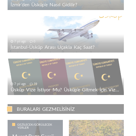
İzmir’den Üsküp’e Nasıl Gidilir?
7 yıl ago
0
İstanbul-Üsküp Arası Uçakla Kaç Saat?
7 yıl ago
19
Üsküp Vize İstiyor Mu? Üsküp’e Gitmek İçin Vize Gerekli Mi?
BURALARI GEZMELISINIZ
GEZILECEK/GÖRÜLECEK
YERLER