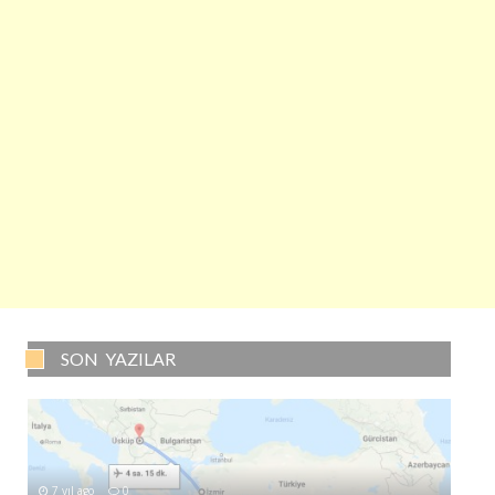
SON YAZILAR
7 yıl ago
0