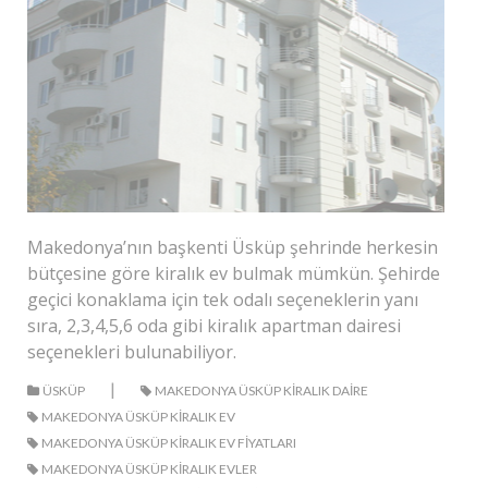
Makedonya’nın başkenti Üsküp şehrinde herkesin
bütçesine göre kiralık ev bulmak mümkün. Şehirde
geçici konaklama için tek odalı seçeneklerin yanı
sıra, 2,3,4,5,6 oda gibi kiralık apartman dairesi
seçenekleri bulunabiliyor.
|
ÜSKÜP
MAKEDONYA ÜSKÜP KIRALIK DAIRE
MAKEDONYA ÜSKÜP KIRALIK EV
MAKEDONYA ÜSKÜP KIRALIK EV FIYATLARI
MAKEDONYA ÜSKÜP KIRALIK EVLER