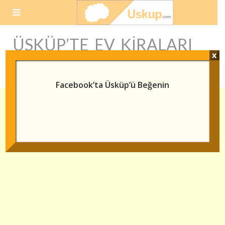
Skip
to
content
ÜSKÜP’TE EV KIRALARI
x
NASIL
Facebook’ta Üsküp’ü Beğenin